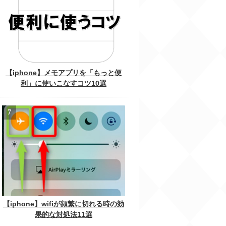
【iphone】メモアプリを「もっと便
利」に使いこなすコツ10選
【iphone】wifiが頻繁に切れる時の効
果的な対処法11選