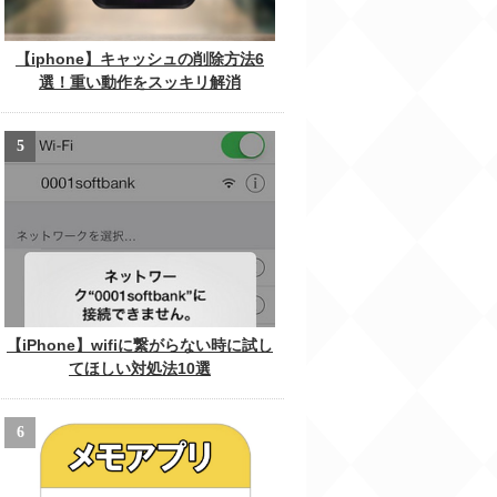
【iphone】キャッシュの削除方法6
選！重い動作をスッキリ解消
【iPhone】wifiに繋がらない時に試し
てほしい対処法10選