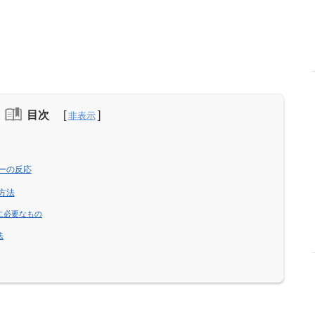
目次
ザーの反応
方法
めに必要なもの
法